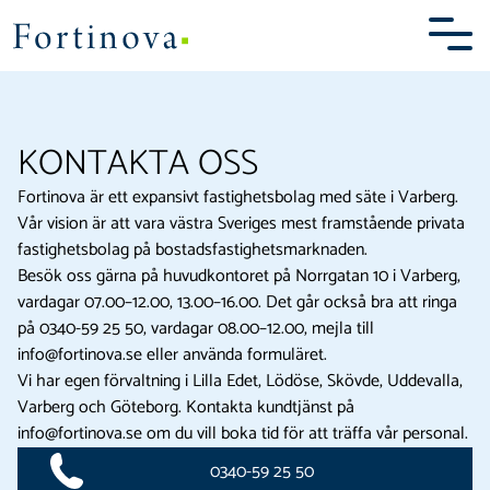
Prästhöjden Fristad
Skip
to
content
KONTAKTA OSS
BOENDET
Fortinova är ett expansivt fastighetsbolag med säte i Varberg.
OMRÅDET
Vår vision är att vara västra Sveriges mest framstående privata
fastighetsbolag på bostadsfastighetsmarknaden.
KARTA
Besök oss gärna på huvudkontoret på Norrgatan 10 i Varberg,
vardagar 07.00–12.00, 13.00–16.00. Det går också bra att ringa
BILDER
på 0340-59 25 50, vardagar 08.00–12.00, mejla till
info@fortinova.se eller använda formuläret.
KONTAKT
Vi har egen förvaltning i Lilla Edet, Lödöse, Skövde, Uddevalla,
Varberg och Göteborg. Kontakta kundtjänst på
info@fortinova.se om du vill boka tid för att träffa vår personal.
0340-59 25 50